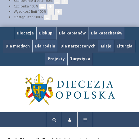
Skalowanie treści
100
%
Czcionka
100
%
Wysokość linii
100
%
Odstęp liter
100
%
Diecezja
Biskupi
Dla kapłanów
Dla katechetów
Dla młodych
Dla rodzin
Dla narzeczonych
Misje
Liturgia
Projekty
Turystyka