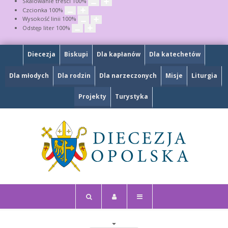
Skalowanie treści
100
%
Czcionka
100
%
Wysokość linii
100
%
Odstęp liter
100
%
Diecezja
Biskupi
Dla kapłanów
Dla katechetów
Dla młodych
Dla rodzin
Dla narzeczonych
Misje
Liturgia
Projekty
Turystyka