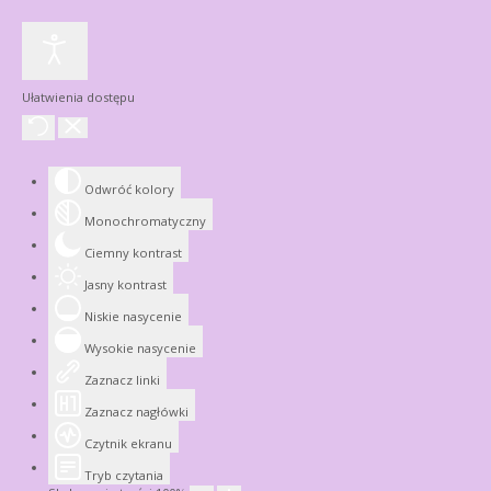
Ułatwienia dostępu
Odwróć kolory
Monochromatyczny
Ciemny kontrast
Jasny kontrast
Niskie nasycenie
Wysokie nasycenie
Zaznacz linki
Zaznacz nagłówki
Czytnik ekranu
Tryb czytania