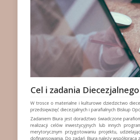
Cel i zadania Diecezjalneg
W trosce o materialne i kulturowe dziedzictwo diec
przedsięwzięć diecezjalnych i parafialnych Biskup Opo
Zadaniem Biura jest doradztwo świadczone parafiom
realizacji celów inwestycyjnych lub innych pro
merytorycznym przygotowaniu projektu, udzielaj
dofinansowania. Do zadań Biura należy współpraca z 