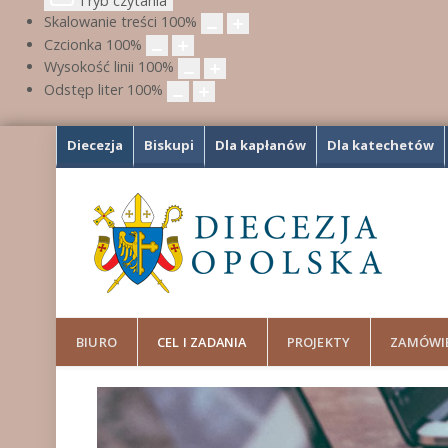
Tryb czytania
Skalowanie treści
100
%
Czcionka
100
%
Wysokość linii
100
%
Odstęp liter
100
%
Diecezja
Biskupi
Dla kapłanów
Dla katechetów
BIURO
CEL I ZADANIA
PROJEKTY
ZAMÓWI