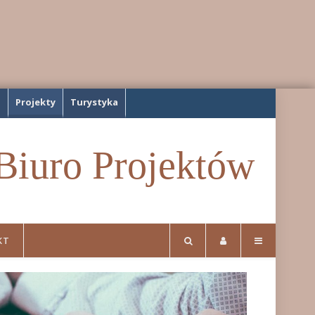
a
Projekty
Turystyka
Biuro Projektów
KT