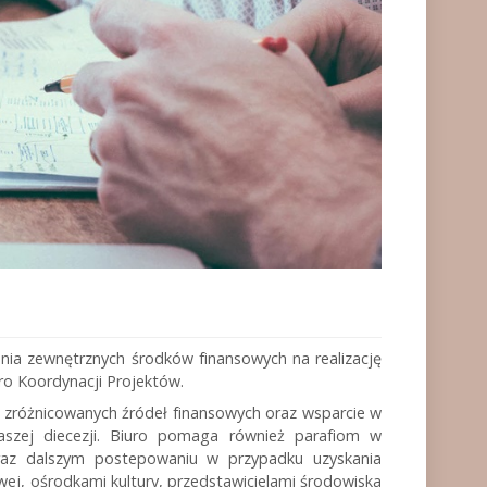
ania zewnętrznych środków finansowych na realizację
uro Koordynacji Projektów.
 zróżnicowanych źródeł finansowych oraz wsparcie w
aszej diecezji. Biuro pomaga również parafiom w
oraz dalszym postepowaniu w przypadku uzyskania
wej, ośrodkami kultury, przedstawicielami środowiska