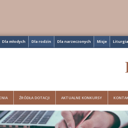
Dla młodych
Dla rodzin
Dla narzeczonych
Misje
Liturgi
ENIA
ŹRÓDŁA DOTACJI
AKTUALNE KONKURSY
KONTA