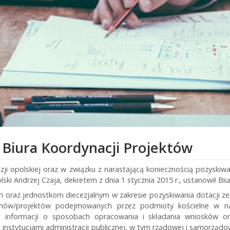
o Biura Koordynacji Projektów
ezji opolskiej oraz w związku z narastającą koniecznością pozyskiw
lski Andrzej Czaja, dekretem z dnia 1 stycznia 2015 r., ustanowił Bi
 oraz jednostkom diecezjalnym w zakresie pozyskiwania dotacji ze
gramów/projektów podejmowanych przez podmioty kościelne w n
ąc informacji o sposobach opracowania i składania wniosków 
instytucjami administracji publicznej, w tym rządowej i samorządo