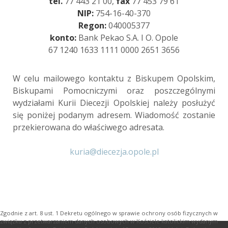
tel.
77 443 21 00,
fax
77 453 79 61
NIP:
754-16-40-370
Regon:
040005377
konto:
Bank Pekao S.A. I O. Opole
67 1240 1633 1111 0000 2651 3656
W celu mailowego kontaktu z Biskupem Opolskim,
Biskupami Pomocniczymi oraz poszczególnymi
wydziałami Kurii Diecezji Opolskiej należy posłużyć
się poniżej podanym adresem. Wiadomość zostanie
przekierowana do właściwego adresata.
kuria@diecezja.opole.pl
Zgodnie z art. 8 ust. 1 Dekretu ogólnego w sprawie ochrony osób fizycznych w
związku z przetwarzaniem danych osobowych w Kościele katolickim wydanym