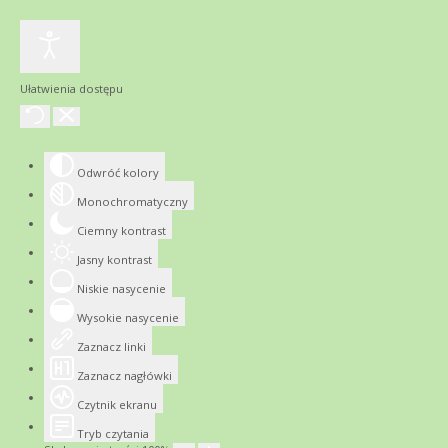
Ułatwienia dostępu
Odwróć kolory
Monochromatyczny
Ciemny kontrast
Jasny kontrast
Niskie nasycenie
Wysokie nasycenie
Zaznacz linki
Zaznacz nagłówki
Czytnik ekranu
Tryb czytania