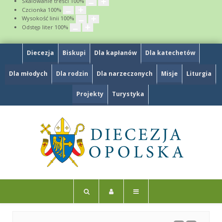
Skalowanie treści
100
%
Czcionka
100
%
Wysokość linii
100
%
Odstęp liter
100
%
Diecezja
Biskupi
Dla kapłanów
Dla katechetów
Dla młodych
Dla rodzin
Dla narzeczonych
Misje
Liturgia
Projekty
Turystyka