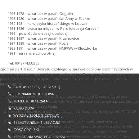
1976-1978 – wikariusz w parafii Gogolin
1978-1980 – wikariusz w parafii św. Anny w Zabrzu
1980-1981 – kurs języka hiszpańskiego w Louvain
1981-1986 – praca na misjach w Peru (diecezja Caraveli)
1986 – powrót do diecezji opolskiej
1986-1987 – wikariusz w parafii Krzanowice
1987-1989 – wikariusz w parafii Koźle
1989-1991 – wikariusz w parafii NMPWW w Kluczborku
1991 – na rencie zdrowotnej
Tel. 0048774332833
Zgodnie z art. 8 ust. 1 Dekretu ogólnego w sprawie ochrony osób fizycznych w
związku z przetwarzaniem danych osobowych w Kościele katolickim wydanym
przez Konferencję Episkopatu Polski w dniu 13 marca 2018 r. (dalej: Dekret)
informuję, że:
CARITAS DIECEZJI OPOLSKIEJ
SEMINIARIUM DUCHOWNE
Administratorem Pani/Pana danych osobowych jest Diecezja Opolska z
MUZEUM DIECEZJALNE
siedzibą przy ul. Książąt Opolskich 19 w Opolu, reprezentowana przez Biskupa
Diecezjalnego Andrzeja Czaję;
RADIO DOXA
Kontakt do Inspektora ochrony danych w Diecezji Opolskiej to: tel. 77 454 38
WYDZIAŁ TEOLOGICZNY UO
37, e-mail:
iod@diecezja.opole.pl;
Pani/Pana dane osobowe przetwarzane będą w celu zapewnienia
SEBASTIANEUM SILESIACUM
bezpieczeństwa usług, celu informacyjnym oraz pomiarów statystycznych;
GOŚĆ OPOLSKI
Przetwarzanie danych jest niezbędne do celów wynikających z prawnie
uzasadnionych interesów realizowanych przez administratora lub przez
KSIĘGARNIA ŚWIĘTEGO KRZYŻA