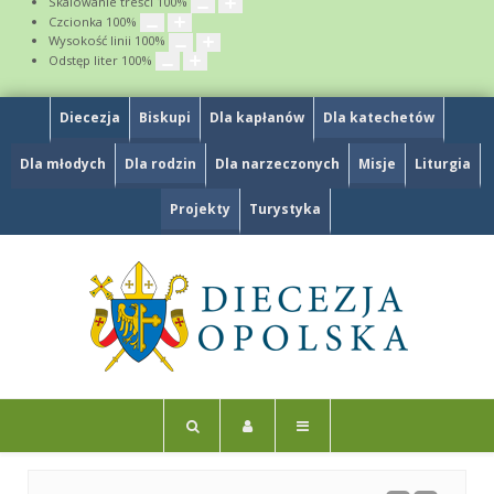
Skalowanie treści
100
%
Czcionka
100
%
Wysokość linii
100
%
Odstęp liter
100
%
Diecezja
Biskupi
Dla kapłanów
Dla katechetów
Dla młodych
Dla rodzin
Dla narzeczonych
Misje
Liturgia
Projekty
Turystyka