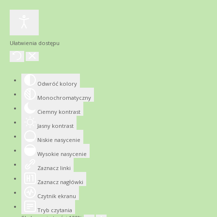
Ułatwienia dostępu
Odwróć kolory
Monochromatyczny
Ciemny kontrast
Jasny kontrast
Niskie nasycenie
Wysokie nasycenie
Zaznacz linki
Zaznacz nagłówki
Czytnik ekranu
Tryb czytania