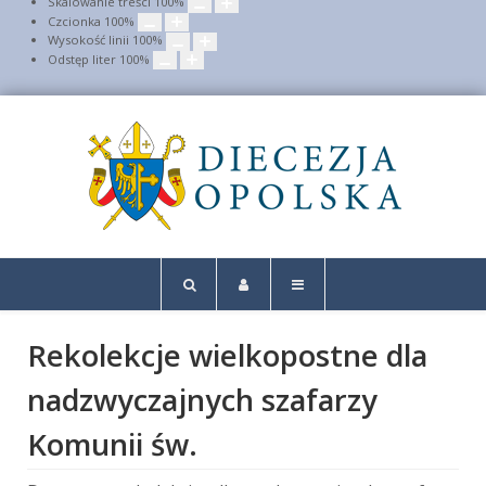
Skalowanie treści
100
%
Czcionka
100
%
Wysokość linii
100
%
Odstęp liter
100
%
Rekolekcje wielkopostne dla
nadzwyczajnych szafarzy
Komunii św.