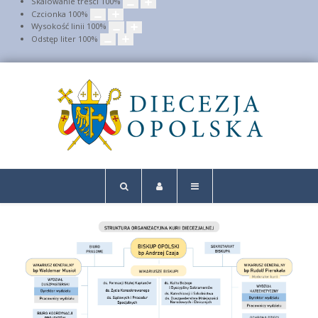
Skalowanie treści
100
%
Czcionka
100
%
Wysokość linii
100
%
Odstęp liter
100
%