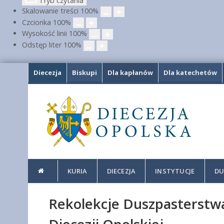
Tryb czytania
Skalowanie treści
100
%
Czcionka
100
%
Wysokość linii
100
%
Odstęp liter
100
%
Diecezja
Biskupi
Dla kapłanów
Dla katechetów
KURIA
DIECEZJA
INSTYTUCJE
DU
Rekolekcje Duszpasterstw