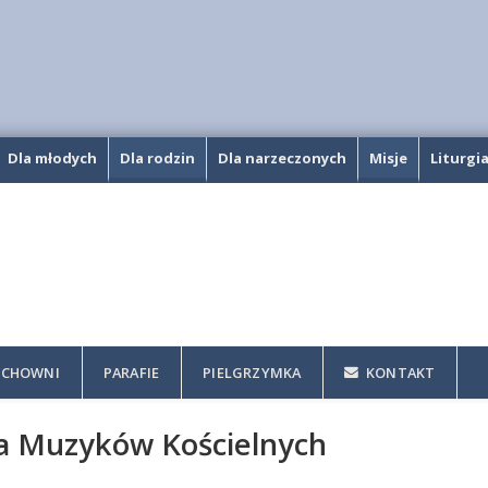
Dla młodych
Dla rodzin
Dla narzeczonych
Misje
Liturgi
CHOWNI
PARAFIE
PIELGRZYMKA
KONTAKT
a Muzyków Kościelnych