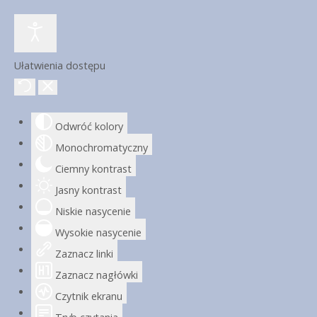
Ułatwienia dostępu
Odwróć kolory
Monochromatyczny
Ciemny kontrast
Jasny kontrast
Niskie nasycenie
Wysokie nasycenie
Zaznacz linki
Zaznacz nagłówki
Czytnik ekranu